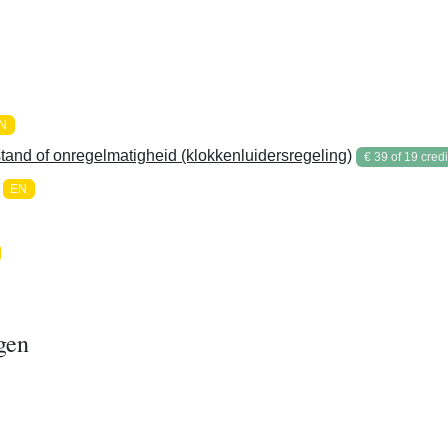
N
nd of onregelmatigheid (klokkenluidersregeling)
€ 39 of 19 credi
EN
gen