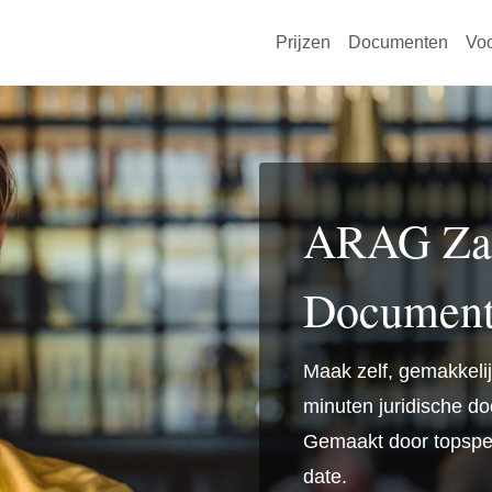
Prijzen
Documenten
Vo
ARAG Zak
Document
Maak zelf, gemakkeli
minuten juridische d
Gemaakt door topspeci
date.