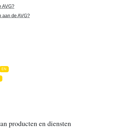
de AVG?
en aan de AVG?
EN
N
an producten en diensten