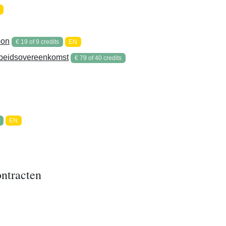
oon
€ 19 of 9 credits
EN
rbeidsovereenkomst
€ 79 of 40 credits
EN
ontracten