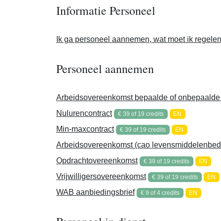
Informatie Personeel
Ik ga personeel aannemen, wat moet ik regele
Personeel aannemen
Arbeidsovereenkomst bepaalde of onbepaalde 
Nulurencontract
€ 39 of 19 credits
EN
Min-maxcontract
€ 39 of 19 credits
EN
Arbeidsovereenkomst (cao levensmiddelenbedri
Opdrachtovereenkomst
€ 39 of 19 credits
EN
Vrijwilligersovereenkomst
€ 39 of 19 credits
EN
WAB aanbiedingsbrief
€ 9 of 4 credits
EN