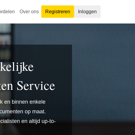
ordelen
Over ons
Registreren
Inloggen
elijke
en Service
jk en binnen enkele
ocumenten op maat.
alisten en altijd up-to-