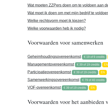
Wat moeten ZZPers doen om te voldoen aan 
Wat moet ik doen om met mijn bedrijf te voldo
Welke rechtsvorm moet ik kiezen?
Welke voorwaarden heb ik nodig?
Voorwaarden voor samenwerken
Geheimhoudingsovereenkomst
€ 19 of 9 credits
Managementovereenkomst
€ 39 of 19 credits
E
Participatieovereenkomst
€ 39 of 19 credits
EN
Samenwerkingsovereenkomst
€ 79 of 40 credits
VOF-overeenkomst
€ 39 of 19 credits
EN
Voorwaarden voor het aanbieden v