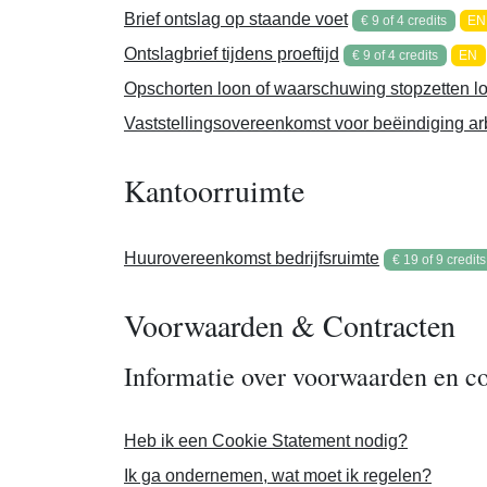
Brief ontslag op staande voet
€ 9 of 4 credits
EN
Ontslagbrief tijdens proeftijd
€ 9 of 4 credits
EN
Opschorten loon of waarschuwing stopzetten l
Vaststellingsovereenkomst voor beëindiging a
Kantoorruimte
Huurovereenkomst bedrijfsruimte
€ 19 of 9 credits
Voorwaarden & Contracten
Informatie over voorwaarden en c
Heb ik een Cookie Statement nodig?
Ik ga ondernemen, wat moet ik regelen?