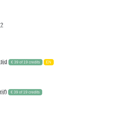
n?
tijd
€ 39 of 19 credits
EN
jf)
€ 39 of 19 credits