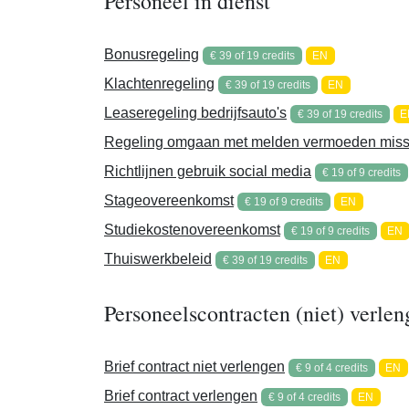
Personeel in dienst
Bonusregeling
€ 39 of 19 credits
EN
Klachtenregeling
€ 39 of 19 credits
EN
Leaseregeling bedrijfsauto's
€ 39 of 19 credits
E
Regeling omgaan met melden vermoeden missta
Richtlijnen gebruik social media
€ 19 of 9 credits
Stageovereenkomst
€ 19 of 9 credits
EN
Studiekostenovereenkomst
€ 19 of 9 credits
EN
Thuiswerkbeleid
€ 39 of 19 credits
EN
Personeelscontracten (niet) verlen
Brief contract niet verlengen
€ 9 of 4 credits
EN
Brief contract verlengen
€ 9 of 4 credits
EN