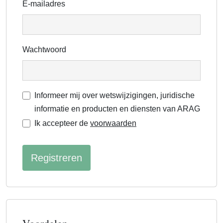
E-mailadres
Wachtwoord
Als je
Informeer mij over wetswijzigingen, juridische
een
informatie en producten en diensten van ARAG
mens
Ik accepteer de
voorwaarden
bent,
negeer
dan dit
veld