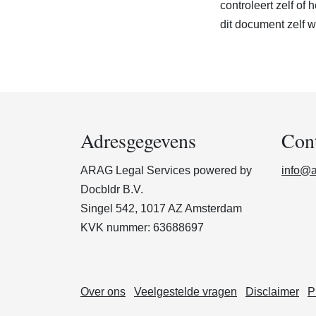
controleert zelf of 
dit document zelf w
Adresgegevens
Con
ARAG Legal Services powered by
info@a
Docbldr B.V.
Singel 542, 1017 AZ Amsterdam
KVK nummer: 63688697
Over ons
Veelgestelde vragen
Disclaimer
P