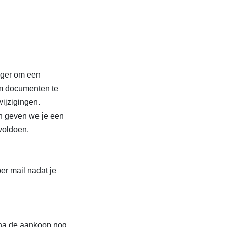
iger om een
om documenten te
ijzigingen.
n geven we je een
voldoen.
er mail nadat je
k na de aankoop nog